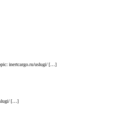
pic: inertcargo.ru/uslugi/ […]
slugi/ […]