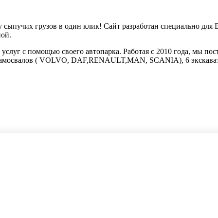
ку сыпучих грузов в один клик! Сайт разработан специально дл
ной.
слуг с помощью своего автопарка. Работая с 2010 года, мы пос
0 самосвалов ( VOLVO, DAF,RENAULT,MAN, SCANIA), 6 экскават