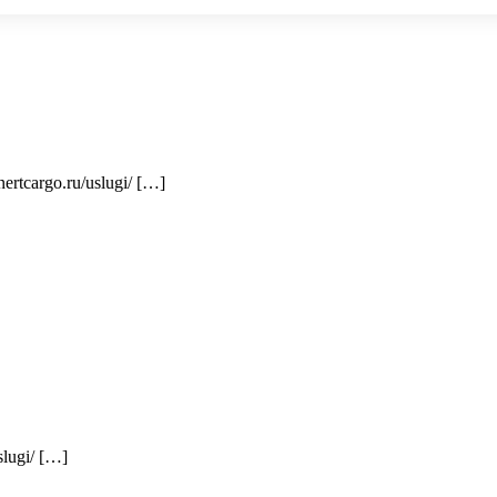
nertcargo.ru/uslugi/ […]
slugi/ […]